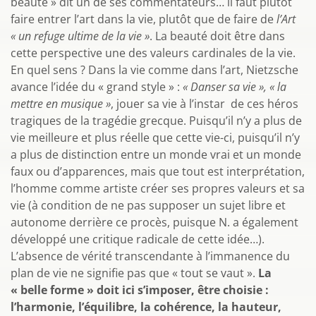
beauté » dit un de ses commentateurs… il faut plutôt
faire entrer l’art dans la vie, plutôt que de faire de
l’Art
« un refuge ultime de la vie »
. La beauté doit être dans
cette perspective une des valeurs cardinales de la vie.
En quel sens ? Dans la vie comme dans l’art, Nietzsche
avance l’idée du « grand style » :
« Danser sa vie », « la
mettre en musique »
, jouer sa vie à l’instar de ces héros
tragiques de la tragédie grecque. Puisqu’il n’y a plus de
vie meilleure et plus réelle que cette vie-ci, puisqu’il n’y
a plus de distinction entre un monde vrai et un monde
faux ou d’apparences, mais que tout est interprétation,
l’homme comme artiste créer ses propres valeurs et sa
vie (à condition de ne pas supposer un sujet libre et
autonome derrière ce procès, puisque N. a également
développé une critique radicale de cette idée…).
L’absence de vérité transcendante à l’immanence du
plan de vie ne signifie pas que « tout se vaut ».
La
« belle forme » doit ici s’imposer, être choisie :
l’harmonie, l’équilibre, la cohérence, la hauteur,