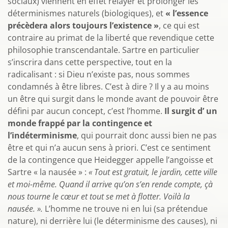
sociaux) viennent en effet relayer et prolonger les
déterminismes naturels (biologiques), et
« l’essence
précèdera alors toujours l’existence »
, ce qui est
contraire au primat de la liberté que revendique cette
philosophie transcendantale. Sartre en particulier
s’inscrira dans cette perspective, tout en la
radicalisant : si Dieu n’existe pas, nous sommes
condamnés à être libres. C’est à dire ? Il y a au moins
un être qui surgit dans le monde avant de pouvoir être
défini par aucun concept, c’est l’homme.
Il surgit d’ un
monde frappé par la contingence et
l’indéterminisme
, qui pourrait donc aussi bien ne pas
être et qui n’a aucun sens à priori. C’est ce sentiment
de la contingence que Heidegger appelle l’angoisse et
Sartre « la nausée » :
« Tout est gratuit, le jardin, cette ville
et moi-même. Quand il arrive qu’on s’en rende compte, çà
nous tourne le cœur et tout se met à flotter. Voilà la
nausée. ».
L’homme ne trouve ni en lui (sa prétendue
nature), ni derrière lui (le déterminisme des causes), ni