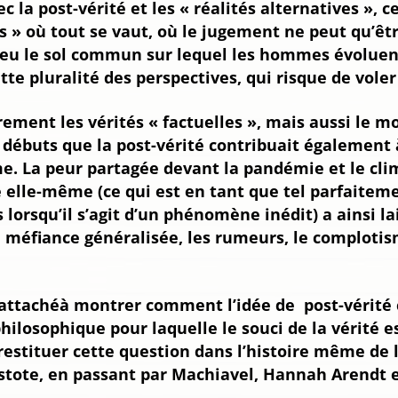
 la post-vérité et les « réalités alternatives », c
s » où tout se vaut, où le jugement ne peut qu’êtr
u le sol commun sur lequel les hommes évoluent, 
e pluralité des perspectives, qui risque de voler
rement les vérités « factuelles », mais aussi le mo
 débuts que la post-vérité contribuait également à
me. La peur partagée devant la pandémie et le clim
 elle-même (ce qui est en tant que tel parfaitemen
lorsqu’il s’agit d’un phénomène inédit) a ainsi la
a méfiance généralisée, les rumeurs, le complotis
 attachéà montrer comment l’idée de post-vérité
ilosophique pour laquelle le souci de la vérité es
 restituer cette question dans l’histoire même de 
ristote, en passant par Machiavel, Hannah Arendt