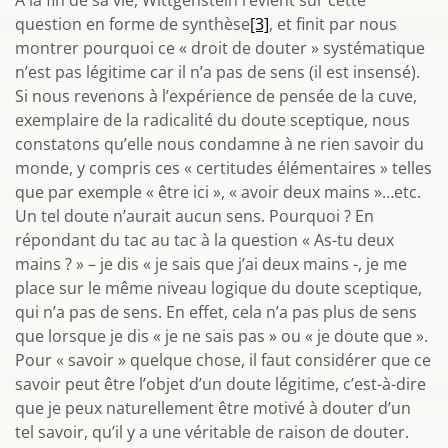
A la fin de sa vie, Wittgenstein revient sur cette
question en forme de synthèse
[3]
, et finit par nous
montrer pourquoi ce « droit de douter » systématique
n’est pas légitime car il n’a pas de sens (il est insensé).
Si nous revenons à l’expérience de pensée de la cuve,
exemplaire de la radicalité du doute sceptique, nous
constatons qu’elle nous condamne à ne rien savoir du
monde, y compris ces « certitudes élémentaires » telles
que par exemple « être ici », « avoir deux mains »…etc.
Un tel doute n’aurait aucun sens. Pourquoi ? En
répondant du tac au tac à la question « As-tu deux
mains ? » – je dis « je sais que j’ai deux mains -, je me
place sur le même niveau logique du doute sceptique,
qui n’a pas de sens. En effet, cela n’a pas plus de sens
que lorsque je dis « je ne sais pas » ou « je doute que ».
Pour « savoir » quelque chose, il faut considérer que ce
savoir peut être l’objet d’un doute légitime, c’est-à-dire
que je peux naturellement être motivé à douter d’un
tel savoir, qu’il y a une véritable de raison de douter.