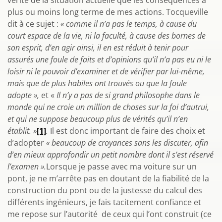
vérité de la situation actuelle que les conséquences à
plus ou moins long terme de mes actions. Tocqueville
dit à ce sujet :
« comme il n’a pas le temps, à cause du
court espace de la vie, ni la faculté, à cause des bornes de
son esprit, d’en agir ainsi, il en est réduit à tenir pour
assurés une foule de faits et d’opinions qu’il n’a pas eu ni le
loisir ni le pouvoir d’examiner et de vérifier par lui-même,
mais que de plus habiles ont trouvés ou que la foule
adopte »,
et «
Il n’y a pas de si grand philosophe dans le
monde qui ne croie un million de choses sur la foi d’autrui,
et qui ne suppose beaucoup plus de vérités qu’il n’en
établit. »
[1]
.
Il est donc important de faire des choix et
d’adopter
« beaucoup de croyances sans les discuter, afin
d’en mieux approfondir un petit nombre dont il s’est réservé
l’examen ».
Lorsque je passe avec ma voiture sur un
pont, je ne m’arrête pas en doutant de la fiabilité de la
construction du pont ou de la justesse du calcul des
différents ingénieurs, je fais tacitement confiance et
me repose sur l’autorité de ceux qui l’ont construit (ce