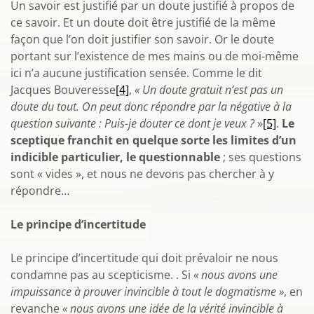
Un savoir est justifié par un doute justifié à propos de
ce savoir. Et un doute doit être justifié de la même
façon que l’on doit justifier son savoir. Or le doute
portant sur l’existence de mes mains ou de moi-même
ici n’a aucune justification sensée. Comme le dit
Jacques Bouveresse
[4]
,
« Un doute gratuit n’est pas un
doute du tout. On peut donc répondre par la négative à la
question suivante : Puis-je douter ce dont je veux ?
»
[5]
.
Le
sceptique franchit en quelque sorte les limites d’un
indicible particulier, le questionnable
; ses questions
sont « vides », et nous ne devons pas chercher à y
répondre…
Le principe d’incertitude
Le principe d’incertitude qui doit prévaloir ne nous
condamne pas au scepticisme. . Si
« nous avons une
impuissance à prouver invincible à tout le dogmatisme »
, en
revanche
« nous avons une idée de la vérité invincible à