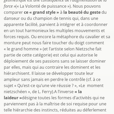
géométrique est une conséquence de l’augmentation de la
force »
(« La Volonté de puissance »). Nous pouvons
comparer
ce « grand style »
à
la beauté du geste
du
danseur ou du champion de tennis qui, dans une
apparente facilité, parvient à intégrer et à coordonner
en un tout harmonieux les multiples mouvements et
forces requis. Ou encore la métaphore du cavalier et sa
monture peut nous faire toucher du doigt comment
« le grand homme » (et l’artiste selon Nietzsche fait
partie de cette catégorie) est celui qui autorise le
déploiement de ses passions sans se laisser dominer
par elles, mais qui au contraire les dominent et les
hiérarchisent. Il laisse se développer toute leur
ampleur sans jamais en perdre le contrôle (cf. à ce
sujet « Qu’est-ce qu’une vie réussie ? », «Le moment
nietzschéen », de L. Ferry).A l’inverse
« la
laideur »
désigne toutes les formes d’activités qui ne
parviennent pas à la maîtrise de soi requise pour une
telle hiérarchie des instincts, réduites au déferlement