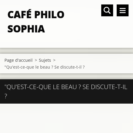
CAFÉ PHILO
SOPHIA
Page d'accueil
>
Sujets
>
"Qu'est-ce-que le beau ? Se discute-t-il ?
"QU'EST-CE-QUE LE BEAU ? SE DISCUTE-T-IL
?