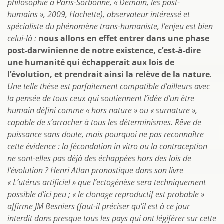
philosophie à Paris-Sorbonne, « Demain, les post-
humains », 2009, Hachette), observateur intéressé et
spécialiste du phénomène trans-humaniste, l’enjeu est bien
celui-là :
nous allons en effet entrer dans une phase
post-darwinienne de notre existence, c’est-à-dire
une humanité qui échapperait aux lois de
l’évolution, et prendrait ainsi la relève de la nature
.
Une telle thèse est parfaitement compatible d’ailleurs avec
la pensée de tous ceux qui soutiennent l’idée d’un être
humain défini comme « hors nature » ou « surnature »,
capable de s’arracher à tous les déterminismes. Rêve de
puissance sans doute, mais pourquoi ne pas reconnaître
cette évidence : la fécondation in vitro ou la contraception
ne sont-elles pas déjà des échappées hors des lois de
l’évolution ? Henri Atlan pronostique dans son livre
« L’utérus artificiel » que l’ectogénèse sera techniquement
possible d’ici peu ; « le clonage reproductif est probable »
affirme JM Besniers (faut-il préciser qu’il est à ce jour
interdit dans presque tous les pays qui ont légiférer sur cette