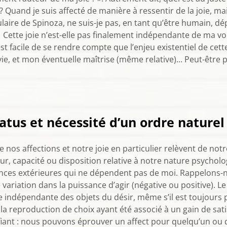
 Quand je suis affecté de manière à ressentir de la joie, mai
cabulaire de Spinoza, ne suis-je pas, en tant qu’être humai
 Cette joie n’est-elle pas finalement indépendante de ma vo
t facile de se rendre compte que l’enjeu existentiel de cette
ie, et mon éventuelle maîtrise (même relative)... Peut-êtr
.
tus et nécessité d’un ordre naturel
os affections et notre joie en particulier relèvent de notre 
r, capacité ou disposition relative à notre nature psychol
ces extérieures qui ne dépendent pas de moi. Rappelons-no
riation dans la puissance d’agir (négative ou positive). L
e indépendante des objets du désir, même s’il est toujours 
 la reproduction de choix ayant été associé à un gain de sati
fiant : nous pouvons éprouver un affect pour quelqu’un ou q