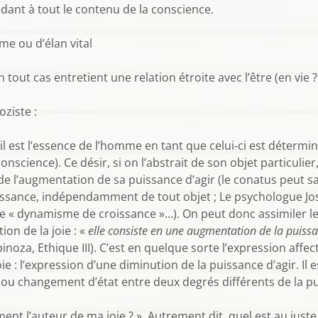
ndant à tout le contenu de la conscience.
me ou d’élan vital
n tout cas entretient une relation étroite avec l’être (en vie ?
ziste :
 il est l’essence de l’homme en tant que celui-ci est détermi
science). Ce désir, si on l’abstrait de son objet particulier
de l’augmentation de sa puissance d’agir (le conatus peut 
nce, indépendamment de tout objet ; Le psychologue Josep
 « dynamisme de croissance »...). On peut donc assimiler le
ion de la joie : «
elle consiste en une augmentation de la puiss
inoza, Ethique III). C’est en quelque sorte l’expression affe
joie : l’expression d’une diminution de la puissance d’agir. 
ou changement d’état entre deux degrés différents de la pu
ment l’auteur de ma joie ? ». Autrement dit, quel est au jus