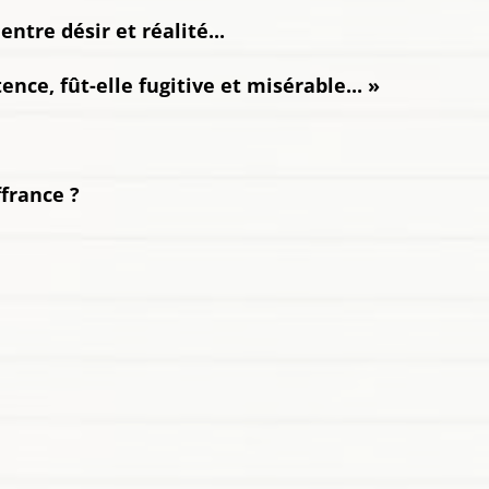
ntre désir et réalité...
ence, fût-elle fugitive et misérable... »
ffrance ?