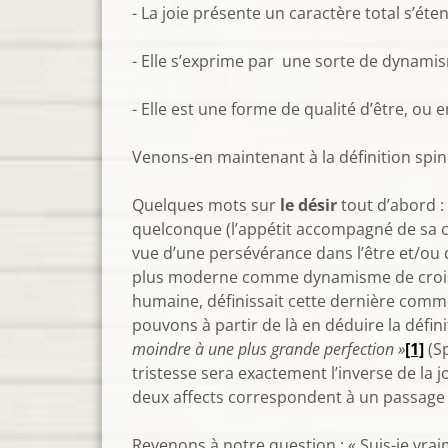
- La joie présente un caractère total s’éte
- Elle s’exprime par une sorte de dynamis
- Elle est une forme de qualité d’être, ou e
Venons-en maintenant à la définition spino
Quelques mots sur
le désir
tout d’abord :
quelconque (l’appétit accompagné de sa con
vue d’une persévérance dans l’être et/ou 
plus moderne comme dynamisme de croissa
humaine, définissait cette dernière comme
pouvons à partir de là en déduire la définit
moindre à une plus grande perfection »
[1]
(Sp
tristesse sera exactement l’inverse de la 
deux affects correspondent à un passage 
Revenons à notre question : « Suis-je vrai