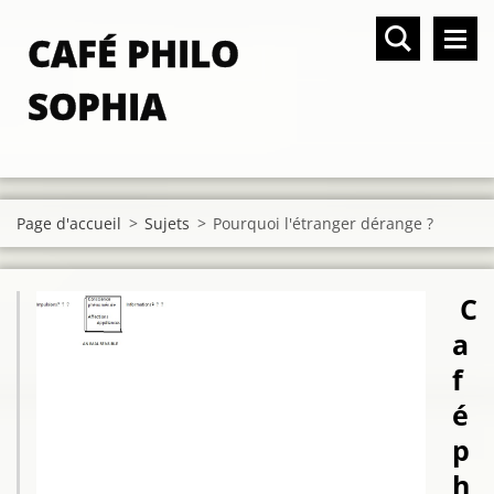
CAFÉ PHILO
SOPHIA
Page d'accueil
>
Sujets
>
Pourquoi l'étranger dérange ?
C
a
f
é
p
h