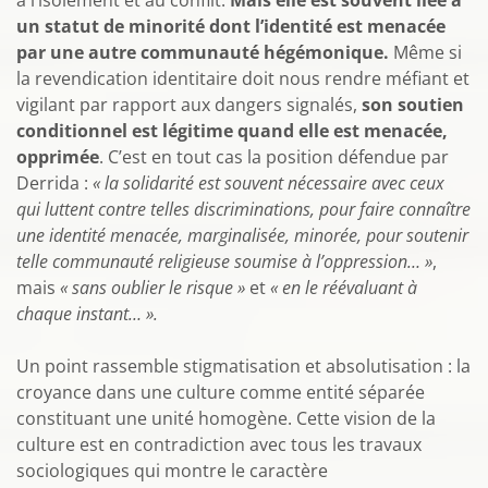
à l’isolement et au conflit.
Mais elle est souvent liée à
un statut de minorité dont l’identité est menacée
par une autre communauté hégémonique.
Même si
la revendication identitaire doit nous rendre méfiant et
vigilant par rapport aux dangers signalés,
son soutien
conditionnel est légitime quand elle est menacée,
opprimée
. C’est en tout cas la position défendue par
Derrida :
« la solidarité est souvent nécessaire avec ceux
qui luttent contre telles discriminations, pour faire connaître
une identité menacée, marginalisée, minorée, pour soutenir
telle communauté religieuse soumise à l’oppression… »
,
mais
« sans oublier le risque »
et
« en le réévaluant à
chaque instant… »
.
Un point rassemble stigmatisation et absolutisation : la
croyance dans une culture comme entité séparée
constituant une unité homogène. Cette vision de la
culture est en contradiction avec tous les travaux
sociologiques qui montre le caractère