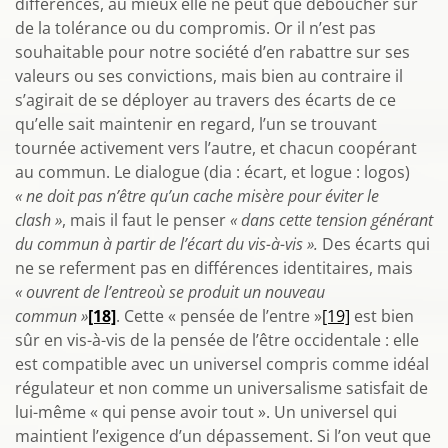
différences, au mieux elle ne peut que déboucher sur
de la tolérance ou du compromis. Or il n’est pas
souhaitable pour notre société d’en rabattre sur ses
valeurs ou ses convictions, mais bien au contraire il
s’agirait de se déployer au travers des écarts de ce
qu’elle sait maintenir en regard, l’un se trouvant
tournée activement vers l’autre, et chacun coopérant
au commun. Le dialogue (dia : écart, et logue : logos)
« ne doit pas n’être qu’un cache misère pour éviter le
clash »
, mais il faut le penser
« dans cette tension générant
du commun à partir de l’écart du vis-à-vis ».
Des écarts qui
ne se referment pas en différences identitaires, mais
« ouvrent de l’entreoù se produit un nouveau
commun »
[18]
. Cette « pensée de l’entre »
[19]
est bien
sûr en vis-à-vis de la pensée de l’être occidentale : elle
est compatible avec un universel compris comme idéal
régulateur et non comme un universalisme satisfait de
lui-même « qui pense avoir tout ». Un universel qui
maintient l’exigence d’un dépassement. Si l’on veut que