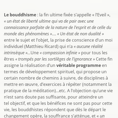
Le bouddhisme
: la fin ultime fixée s’appelle « l’Eveil »,
« un état de liberté ultime qui va de pair avec une
connaissance parfaite de la nature de l’esprit et de celle du
monde des phénomènes »
….
« Un état de non dualité »
entre le sujet et l’objet, la prise de conscience d’un moi
individuel (Matthieu Ricard) qui n’a
« aucune réalité
intrinsèque »…
Une
« compassion infinie »
pour tous les
êtres
« trompés par les sortilèges de l’ignorance »
Cette fin
assigne la réalisation d’un
véritable programme
en
termes de développement spirituel, qui propose un
certain nombre de chemins à suivre, de disciplines à
mettre en œuvre, d’exercices à répéter (notamment la
pratique de la méditation)…etc. A l’objection qu’une vie
n’est sans doute pas suffisante, pour atteindre un
tel objectif, et que les bénéfices ne sont pas pour cette
vie, les bouddhistes répondent que dès le départ le
changement opère, la souffrance s’atténue, et «
un