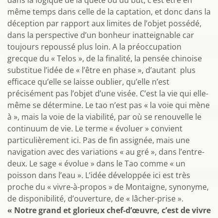
dans la logique de la quête ou du but, c’est être en
même temps dans celle de la captation, et donc dans la
déception par rapport aux limites de l’objet possédé,
dans la perspective d’un bonheur inatteignable car
toujours repoussé plus loin. A la préoccupation
grecque du « Telos », de la finalité, la pensée chinoise
substitue l’idée de « l’être en phase », d’autant plus
efficace qu’elle se laisse oublier, qu’elle n’est
précisément pas l’objet d’une visée. C’est la vie qui elle-
même se détermine. Le tao n’est pas « la voie qui mène
à », mais la voie de la viabilité, par où se renouvelle le
continuum de vie. Le terme « évoluer » convient
particulièrement ici. Pas de fin assignée, mais une
navigation avec des variations « au gré », dans l’entre-
deux. Le sage « évolue » dans le Tao comme « un
poisson dans l’eau ». L’idée développée ici est très
proche du « vivre-à-propos » de Montaigne, synonyme,
de disponibilité, d’ouverture, de « lâcher-prise ».
« Notre grand et glorieux chef-d’œuvre, c’est de vivre