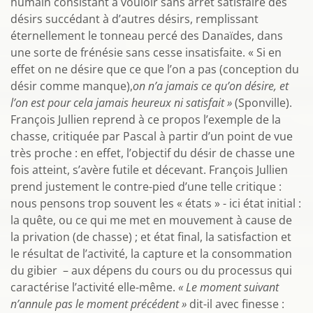
humain consistant à vouloir sans arrêt satisfaire des
désirs succédant à d’autres désirs, remplissant
éternellement le tonneau percé des Danaïdes, dans
une sorte de frénésie sans cesse insatisfaite. « Si en
effet on ne désire que ce que l’on a pas (conception du
désir comme manque),
on n’a jamais ce qu’on désire, et
l’on est pour cela jamais heureux ni satisfait »
(Sponville).
François Jullien reprend à ce propos l’exemple de la
chasse, critiquée par Pascal à partir d’un point de vue
très proche : en effet, l’objectif du désir de chasse une
fois atteint, s’avère futile et décevant. François Jullien
prend justement le contre-pied d’une telle critique :
nous pensons trop souvent les « états » - ici état initial :
la quête, ou ce qui me met en mouvement à cause de
la privation (de chasse) ; et état final, la satisfaction et
le résultat de l’activité, la capture et la consommation
du gibier – aux dépens du cours ou du processus qui
caractérise l’activité elle-même.
« Le moment suivant
n’annule pas le moment précédent »
dit-il avec finesse :