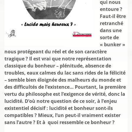
qui nous
entoure ?
Faut-il être
retranché
dans u
ne
sorte de
« bunker »
nous protégeant du réel et de son caractère
tragique ? Il est vrai que notre représentation
classique du bonheur – plénitude, absence de
troubles, eaux calmes du lac sans rides de la félicité
– semble bien éloignée des malheurs du monde et
des difficultés de l’existence… Pourtant, la première
vertu du philosophe est l’exigence de vérité, donc la
lucidité. D’où notre question de ce soir, à l’enjeu
existentiel décisif : lucidité et bonheur sont-ils
compatibles ? Mieux, l’un peut-il vraiment exister
sans l’autre ? Et à quoi ressemble ce bonheur ?