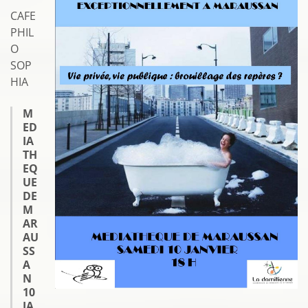
CAFE
PHIL
O
SOP
HIA
M
ED
IA
TH
EQ
UE
DE
M
AR
AU
SS
A
N
10
JA