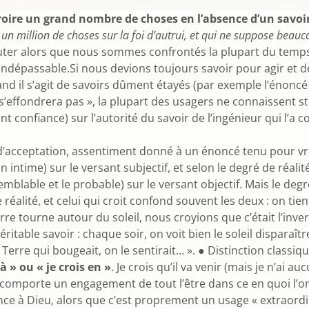
re un grand nombre de choses en l’absence d’un savoir 
 million de choses sur la foi d’autrui, et qui ne suppose beaucoup
er alors que nous sommes confrontés la plupart du temps à
indépassable.Si nous devions toujours savoir pour agir et d
d il s’agit de savoirs dûment étayés (par exemple l’énoncé s
’effondrera pas », la plupart des usagers ne connaissent s
t confiance) sur l’autorité du savoir de l’ingénieur qui l’a co
d’acceptation, assentiment donné à un énoncé tenu pour vrai
n intime) sur le versant subjectif, et selon le degré de réalit
emblable et le probable) sur le versant objectif. Mais le deg
alité, et celui qui croit confond souvent les deux : on tie
erre tourne autour du soleil, nous croyions que c’était l’inv
itable savoir : chaque soir, on voit bien le soleil disparaître
la Terre qui bougeait, on le sentirait… ». ● Distinction classiqu
 à » ou « je crois en »
. Je crois qu’il va venir (mais je n’ai auc
comporte un engagement de tout l’être dans ce en quoi l’on c
ance à Dieu, alors que c’est proprement un usage « extraordi