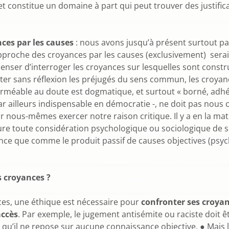
 et constitue un domaine à part qui peut trouver des justifi
nces par les causes
: nous avons jusqu’à présent surtout pa
approche des croyances par les causes (exclusivement) serai
enser d’interroger les croyances sur lesquelles sont construi
ter sans réflexion les préjugés du sens commun, les croyan
méable au doute est dogmatique, et surtout « borné, adhérent
r ailleurs indispensable en démocratie -, ne doit pas nous 
ous-mêmes exercer notre raison critique. Il y a en la matière
lure toute considération psychologique ou sociologique de so
yance que comme le produit passif de causes objectives (psyc
s croyances ?
ces, une éthique est nécessaire pour
confronter ses croya
accès
. Par exemple, le jugement antisémite ou raciste doit
qu’il ne repose sur aucune connaissance objective. ● Mais 