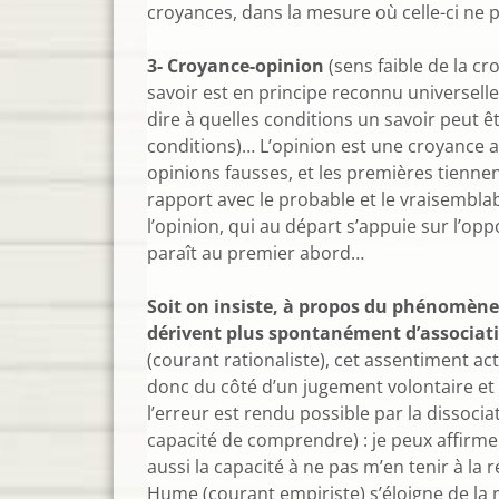
croyances, dans la mesure où celle-ci ne p
3- Croyance-opinion
(sens faible de la cr
savoir est en principe reconnu universellem
dire à quelles conditions un savoir peut êt
conditions)… L’opinion est une croyance ad
opinions fausses, et les premières tiennen
rapport avec le probable et le vraisemblabl
l’opinion, qui au départ s’appuie sur l’oppo
paraît au premier abord…
Soit on insiste, à propos du phénomène d
dérivent plus spontanément d’association
(courant rationaliste), cet assentiment act
donc du côté d’un jugement volontaire et 
l’erreur est rendu possible par la dissoci
capacité de comprendre) : je peux affirmer
aussi la capacité à ne pas m’en tenir à la
Hume (courant empiriste) s’éloigne de la