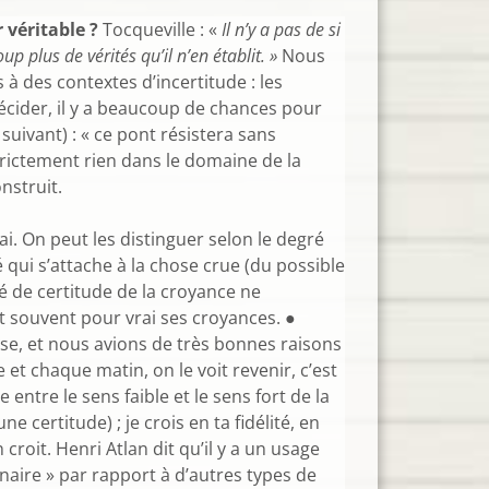
véritable ?
Tocqueville : «
Il n’y a pas de si
 plus de vérités qu’il n’en établit. »
Nous
 des contextes d’incertitude : les
écider, il y a beaucoup de chances pour
uivant) : « ce pont résistera sans
trictement rien dans le domaine de la
nstruit.
. On peut les distinguer selon le degré
é qui s’attache à la chose crue (du possible
ré de certitude de la croyance ne
nt souvent pour vrai ses croyances. ●
erse, et nous avions de très bonnes raisons
 et chaque matin, on le voit revenir, c’est
e entre le sens faible et le sens fort de la
une certitude) ; je crois en ta fidélité, en
roit. Henri Atlan dit qu’il y a un usage
naire » par rapport à d’autres types de