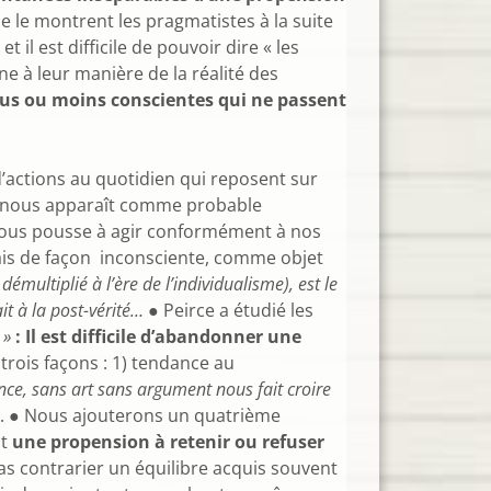
e le montrent les pragmatistes à la suite
l est difficile de pouvoir dire « les
e à leur manière de la réalité des
lus ou moins conscientes qui ne passent
d’actions au quotidien qui reposent sur
qui nous apparaît comme probable
i nous pousse à agir conformément à nos
mais de façon inconsciente, comme objet
 démultiplié à l’ère de l’individualisme), est le
it à la post-vérité…
● Peirce a étudié les
e »
: Il est difficile d’abandonner une
trois façons : 1) tendance au
ence, sans art sans argument nous fait croire
ts... ● Nous ajouterons un quatrième
nt
une propension à retenir ou refuser
pas contrarier un équilibre acquis souvent