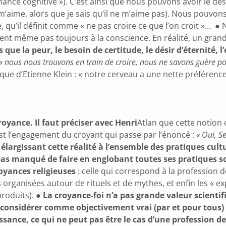
ssonance cognitive »). C’est ainsi que nous pouvons avoir le 
 m’aime, alors que je sais qu’il ne m’aime pas). Nous pouv
e, qu’il définit comme « ne pas croire ce que l’on croit »…
leurent même pas toujours à la conscience. En réalité, un g
s que la peur, le besoin de certitude, le désir d’éternité, 
« nous nous trouvons en train de croire, nous ne savons guère
e d’Etienne Klein : « notre cerveau a une nette préférence 
crédulité des e
 croyance. Il faut préciser avec Henri
Atlan que cette notion d
st l’engagement du croyant qui passe par l’énoncé :
« Oui, Se
 élargissant cette réalité à l’ensemble des pratiques cult
s manqué de faire en englobant toutes ses pratiques so
oyances religieuses
: celle qui correspond à la profession 
s organisées autour de rituels et de mythes, et enfin les « 
produits). ●
La croyance-foi n’a pas grande valeur scientif
e considérer comme objectivement vrai (par et pour tous)
sance, ce qui ne peut pas être le cas d’une profession de 