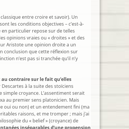
 classique entre croire et savoir). Un
ont les conditions objectives – c’est-à-
 en particulier repose sur de telles
es opinions vraies ou « droites » et des
our Aristote une opinion droite a un
en conclusion que cette réflexion sur
nction n’est pas si tranchée qu’il n’y
au contraire sur le fait qu’elles
r Descartes à la suite des stoïciens
une simple croyance. L’assentiment serait
oxa au premier sens platonicien. Mais
ire oui ou non) et un entendement fini (ma
ritables raisons, et me tromper ; mais j’ai
ilosophie du « belief » (croyance) de
ontanées inséparables d’une propension