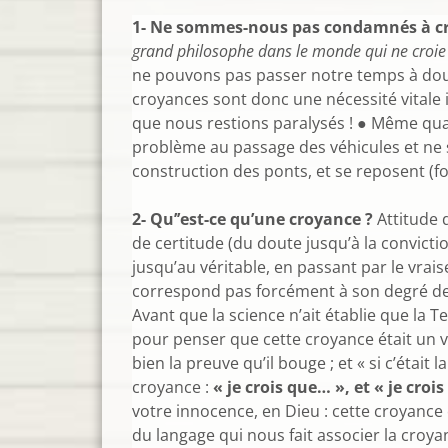
1- Ne sommes-nous pas condamnés à croi
grand philosophe dans le monde qui ne croie un
ne pouvons pas passer notre temps à dout
croyances sont donc une nécessité vitale 
que nous restions paralysés ! ● Même quan
problème au passage des véhicules et ne s
construction des ponts, et se reposent (fon
2- Qu’’est-ce qu’une croyance ?
Attitude 
de certitude (du doute jusqu’à la convictio
jusqu’au véritable, en passant par le vrais
correspond pas forcément à son degré de ré
Avant que la science n’ait établie que la T
pour penser que cette croyance était un vér
bien la preuve qu’il bouge ; et « si c’était 
croyance :
« je crois que… », et « je crois
votre innocence, en Dieu : cette croyance 
du langage qui nous fait associer la croy