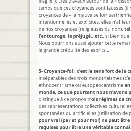
fragile (cf. les travaux autour de la « di
temps que ces croyances sont fausses (il
croyances de « la mauvaise foi» sartrienn
intentionnelles et explicites, elles n’aff
de nos croyances (religieuses ou non),
tel
l’entourage, le préjugé…etc
., si bien que
Nous pourrions aussi ajouter cette remarqu
la grande 
5- Croyance-foi : c’est le sens fort de la
inséparables des trois monothéismes (c’e
ethnocentrisme ou européocentrisme
en
monde, ce que pourtant nous n’avons pa
distingue à ce propos t
rois régimes de cr
des représentations collectives culturelle
spontanées ou artificielles (utilisation de 
pour vrai (par et pour moi) ne peut êtr
requises pour être une véritable connais