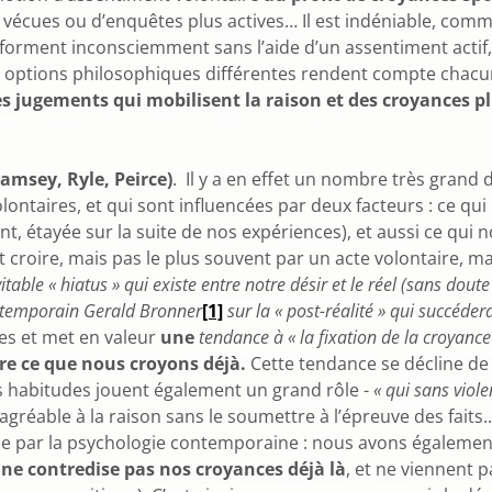
es vécues ou d’enquêtes plus actives… Il est indéniable, comm
ent inconsciemment sans l’aide d’un assentiment actif, et i
ux options philosophiques différentes rendent compte chacun
 jugements qui mobilisent la raison et des croyances p
amsey, Ryle, Peirce)
. Il y a en effet un nombre très grand 
lontaires, et qui sont influencées par deux facteurs : ce 
ent, étayée sur la suite de nos expériences), et aussi ce qu
ut croire, mais pas le plus souvent par un acte volontaire, 
vitable « hiatus » qui existe entre notre désir et le réel (sans doute
ontemporain Gerald Bronner
[1]
sur la « post-réalité » qui succédera
es et met en valeur
une
tendance à « la fixation de la croyanc
re ce que nous croyons déjà.
Cette tendance se décline de 
es habitudes jouent également un grand rôle -
« qui sans viol
st agréable à la raison sans le soumettre à l’épreuve des fai
e par la psychologie contemporaine : nous avons égaleme
 ne contredise pas nos croyances déjà là
, et ne viennent 