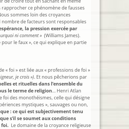
désir de croire tout en sachant en même
ons rapprocher ce phénomène de fausses
 ● Nous sommes loin des croyances
rand nombre de facteurs sont responsables
l’espérance, la pression exercée par
 pourquoi ni comment »
(Williams James).
pour le faux », ce qui explique en partie
sprits…
e « foi » est liée aux « professions de foi »
igneur, je crois »)
. Et nous pêcherions par
uelles et rituelles dans l’ensemble du
us le terme de religion
… Henri Atlan
de foi des monothéismes, celle qui désigne
expériences mystiques », sauvages ou non,
ique : ce qui est subjectivement tenu
 que s’il se soumet aux conditions
foi.
Le domaine de la croyance religieuse