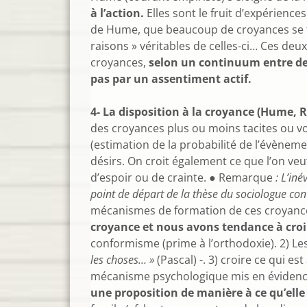
à l’action.
Elles sont le fruit d’expérienc
de Hume, que beaucoup de croyances se form
raisons » véritables de celles-ci… Ces de
croyances,
selon un continuum entre des
pas par un assentiment actif.
4- La disposition à la croyance (Hume, R
des croyances plus ou moins tacites ou vo
(estimation de la probabilité de l’évènem
désirs. On croit également ce que l’on ve
d’espoir ou de crainte. ● Remarque
: L’iné
point de départ de la thèse du sociologue c
mécanismes de formation de ces croyanc
croyance et nous avons tendance à croi
conformisme (prime à l’orthodoxie). 2) L
les choses… »
(Pascal) -. 3) croire ce qui e
mécanisme psychologique mis en évidenc
une proposition de manière à ce qu’elle