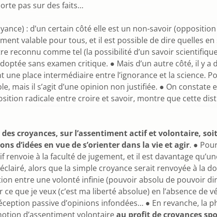
orte pas sur des faits…
oyance) : d’un certain côté elle est un non-savoir (opposition
ent valable pour tous, et il est possible de dire quelles en s
re reconnu comme tel (la possibilité d’un savoir scientifique
optée sans examen critique. ● Mais d’un autre côté, il y a d
t une place intermédiaire entre l’ignorance et la science. P
e, mais il s’agit d’une opinion non justifiée. ● On constate 
sition radicale entre croire et savoir, montre que cette disti
es croyances, sur l’assentiment actif et volontaire, soit 
s d’idées en vue de s’orienter dans la vie et agir
. ● Pou
if renvoie à la faculté de jugement, et il est davantage qu’
éclairé, alors que la simple croyance serait renvoyée à la d
ation entre une volonté infinie (pouvoir absolu de pouvoir d
 ce que je veux (c’est ma liberté absolue) en l’absence de vé
 réception passive d’opinions infondées… ● En revanche, la ph
 notion d’assentiment volontaire
au profit de croyances sp